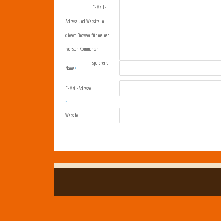
E-Mail-
Adresse und Website in
diesem Browser für meinen
nächsten Kommentar
speichern.
Name
*
E-Mail-Adresse
*
Website