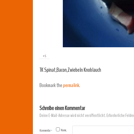
«
S
TK Spinat,Bacon,Zwiebeln Knoblauch
Bookmark the
permalink
.
Schreibe einen Kommentar
Deine E-Mail-Adresse wird nicht veröffentlicht.
Erforderliche Felde
Name,
Kommentar
*