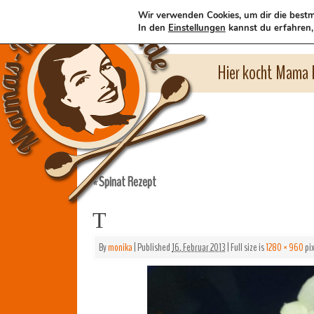
Wir verwenden Cookies, um dir die bestm
In den
Einstellungen
kannst du erfahren,
Hier kocht Mama l
Spinat Rezept
«
T
By
monika
|
Published
16. Februar 2013
|
Full size is
1280 × 960
pix