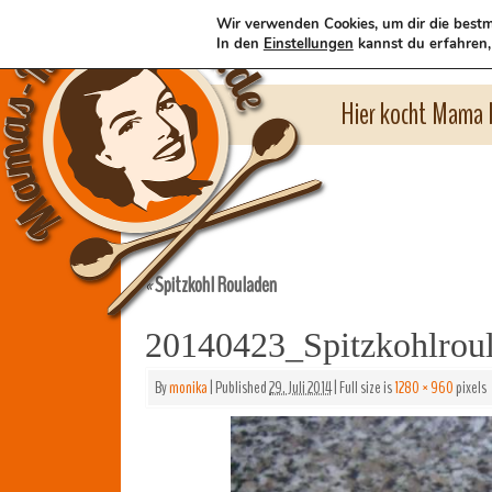
Wir verwenden Cookies, um dir die bestm
In den
Einstellungen
kannst du erfahren,
Hier kocht Mama l
Spitzkohl Rouladen
«
20140423_Spitzkohlrou
By
monika
|
Published
29. Juli 2014
|
Full size is
1280 × 960
pixels