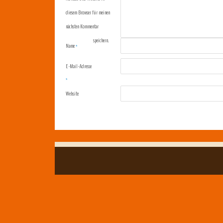
diesem Browser für meinen
nächsten Kommentar
speichern.
Name
*
E-Mail-Adresse
*
Website