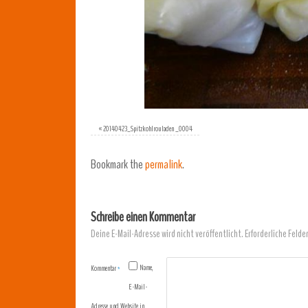
«
20140423_Spitzkohlrouladen _0004
Bookmark the
permalink
.
Schreibe einen Kommentar
Deine E-Mail-Adresse wird nicht veröffentlicht.
Erforderliche Felde
Name,
Kommentar
*
E-Mail-
Adresse und Website in