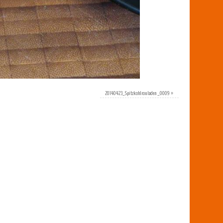
20140423_Spitzkohlrouladen _0009
»