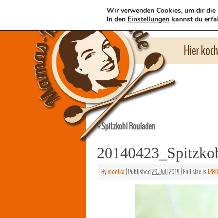
Wir verwenden Cookies, um dir die 
In den
Einstellungen
kannst du erfa
Hier koc
Spitzkohl Rouladen
«
20140423_Spitzkoh
By
monika
|
Published
29. Juli 2014
|
Full size is
1280