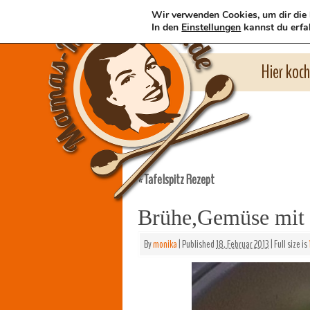
Wir verwenden Cookies, um dir die 
In den
Einstellungen
kannst du erfa
Hier koc
Tafelspitz Rezept
«
Brühe,Gemüse mit 
By
monika
|
Published
18. Februar 2013
|
Full size is