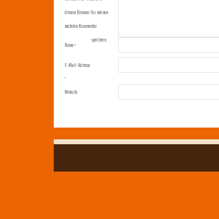
diesem Browser für meinen
nächsten Kommentar
speichern.
Name
*
E-Mail-Adresse
*
Website