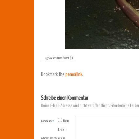
«
gekochtes Rindfleisch (2)
Bookmark the
permalink
.
Schreibe einen Kommentar
Deine E-Mail-Adresse wird nicht veröffentlicht.
Erforderliche Felde
Name,
Kommentar
*
E-Mail-
Adresse und Website in