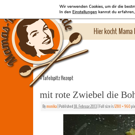
Wir verwenden Cookies, um dir die bestm
In den
Einstellungen
kannst du erfahren,
Hier kocht Mama l
Tafelspitz Rezept
«
mit rote Zwiebel die Bo
By
monika
|
Published
18. Februar 2013
|
Full size is
1280 × 960
pix