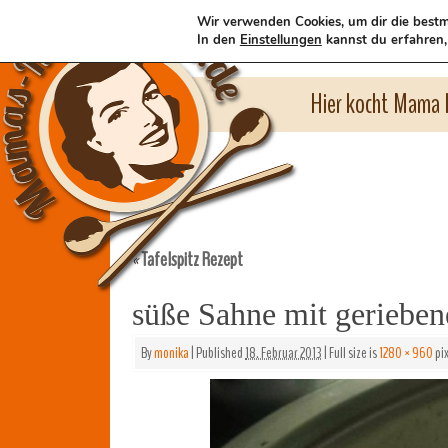
Wir verwenden Cookies, um dir die bestm
In den
Einstellungen
kannst du erfahren,
Hier kocht Mama l
Tafelspitz Rezept
«
süße Sahne mit gerieben
By
monika
|
Published
18. Februar 2013
|
Full size is
1280 × 960
pix