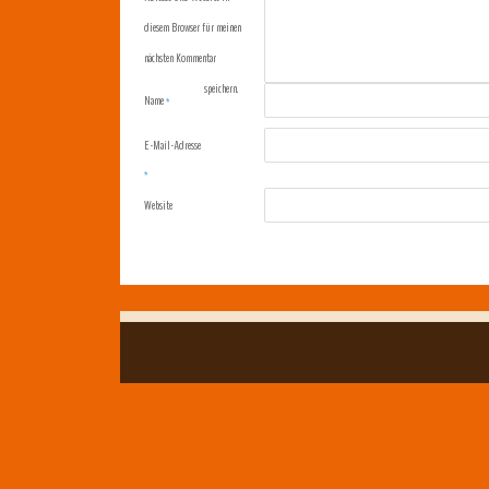
diesem Browser für meinen
nächsten Kommentar
speichern.
Name
*
E-Mail-Adresse
*
Website