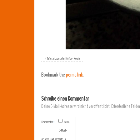
«
Tafelspitz aus der Hüfte - Kopie
Bookmark the
permalink
.
Schreibe einen Kommentar
Deine E-Mail-Adresse wird nicht veröffentlicht.
Erforderliche Felde
Name,
Kommentar
*
E-Mail-
Adresse und Website in