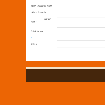
diesem Browser für meinen
nächsten Kommentar
speichern.
Name
*
E-Mail-Adresse
*
Website