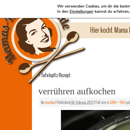
Wir verwenden Cookies, um dir die bestm
In den
Einstellungen
kannst du erfahren,
Hier kocht Mama l
Tafelspitz Rezept
«
verrühren aufkochen
By
monika
|
Published
18. Februar 2013
|
Full size is
1280 × 960
pix