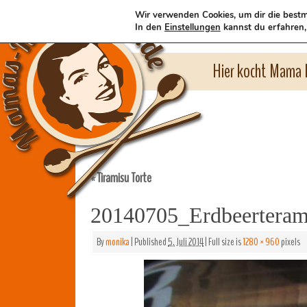
Wir verwenden Cookies, um dir die bestm
In den
Einstellungen
kannst du erfahren,
Hier kocht Mama l
Tiramisu Torte
«
20140705_Erdbeerteram
By
monika
|
Published
5. Juli 2014
|
Full size is
1280 × 960
pixels