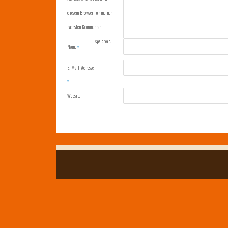
diesem Browser für meinen
nächsten Kommentar
speichern.
Name
*
E-Mail-Adresse
*
Website