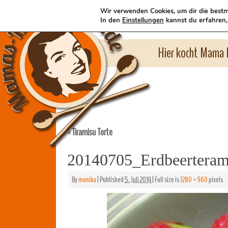
Wir verwenden Cookies, um dir die bestm
In den
Einstellungen
kannst du erfahren,
Hier kocht Mama l
Tiramisu Torte
«
20140705_Erdbeerteram
By
monika
|
Published
5. Juli 2014
|
Full size is
1280 × 960
pixels