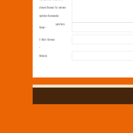
diesem Browser für meinen
nächsten Kommentar
speichern.
Name
*
E-Mail-Adresse
*
Website