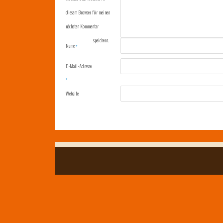
diesem Browser für meinen
nächsten Kommentar
speichern.
Name
*
E-Mail-Adresse
*
Website