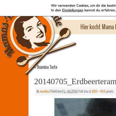
Wir verwenden Cookies, um dir die bestm
In den
Einstellungen
kannst du erfahren,
Hier kocht Mama l
Tiramisu Torte
«
20140705_Erdbeerteram
By
monika
|
Published
5. Juli 2014
|
Full size is
1280 × 960
pixels