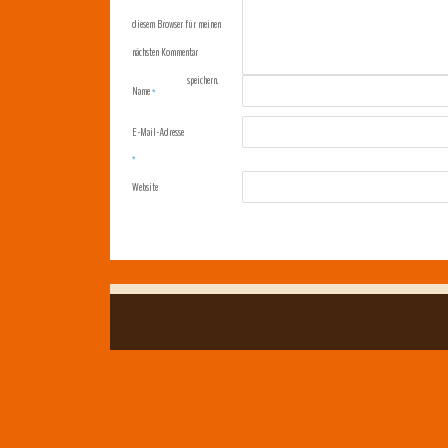
diesem Browser für meinen
nächsten Kommentar
speichern.
Name
*
E-Mail-Adresse
*
Website