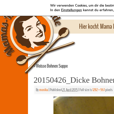
Wir verwenden Cookies, um dir die bestm
In den
Einstellungen
kannst du erfahren,
Hier kocht Mama l
Weisse Bohnen Suppe
«
20150426_Dicke Bohne
By
monika
|
Published
27. April 2015
|
Full size is
1282 × 961
pixels