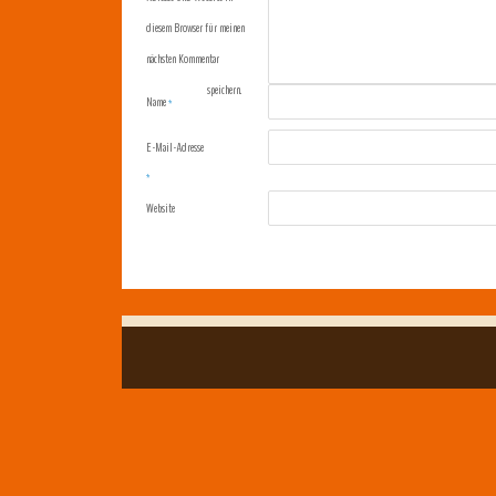
diesem Browser für meinen
nächsten Kommentar
speichern.
Name
*
E-Mail-Adresse
*
Website