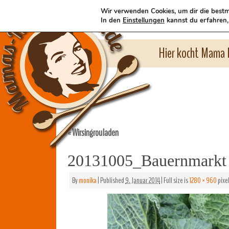
Wir verwenden Cookies, um dir die bestm
In den
Einstellungen
kannst du erfahren,
Hier kocht Mama l
Wirsingrouladen
«
20131005_Bauernmarkt 
By
monika
|
Published
9. Januar 2014
|
Full size is
1280 × 960
pixe