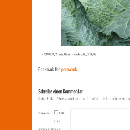
«
20140108_Wirsigrolladen in Tomatensoße_0001_02
Bookmark the
permalink
.
Schreibe einen Kommentar
Deine E-Mail-Adresse wird nicht veröffentlicht.
Erforderliche Felde
Name,
Kommentar
*
E-Mail-
Adresse und Website in