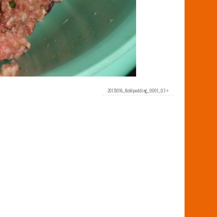
20131016_Kohlpudding_0001_03
»