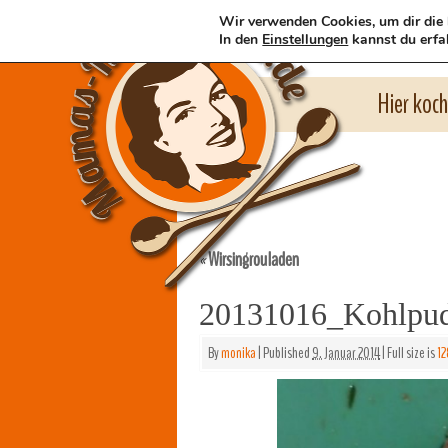
Wir verwenden Cookies, um dir die 
In den
Einstellungen
kannst du erfa
Hier koc
Wirsingrouladen
«
20131016_Kohlpu
By
monika
|
Published
9. Januar 2014
|
Full size is
12