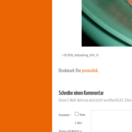
«
20131016_Kohlpudding_0001_01
Bookmark the
permalink
.
Schreibe einen Kommentar
Deine E-Mail-Adresse wird nicht veröffentlicht.
Erfor
Name,
Kommentar
*
E-Mail-
Adresse und Website in