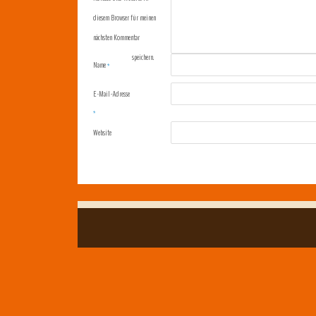
diesem Browser für meinen
nächsten Kommentar
speichern.
Name
*
E-Mail-Adresse
*
Website