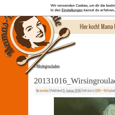
Wir verwenden Cookies, um dir die bestm
In den
Einstellungen
kannst du erfahren,
Hier kocht Mama l
Wirsingrouladen
«
20131016_Wirsingroul
By
monika
|
Published
9. Januar 2014
|
Full size is
1280 × 960
pixe