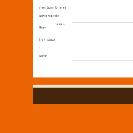
diesem Browser für meinen
nächsten Kommentar
speichern.
Name
*
E-Mail-Adresse
*
Website