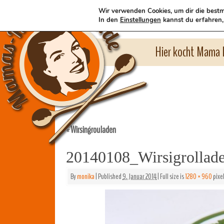
Wir verwenden Cookies, um dir die bestm
In den
Einstellungen
kannst du erfahren,
Hier kocht Mama l
Wirsingrouladen
«
20140108_Wirsigrollad
By
monika
|
Published
9. Januar 2014
|
Full size is
1280 × 960
pixe