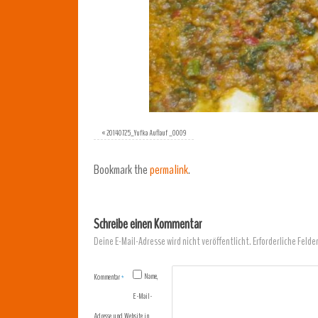
«
20140725_Yufka Auflauf _0009
Bookmark the
permalink
.
Schreibe einen Kommentar
Deine E-Mail-Adresse wird nicht veröffentlicht.
Erforderliche Felde
Name,
Kommentar
*
E-Mail-
Adresse und Website in