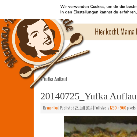
Wir verwenden Cookies, um dir die bestm
In den
Einstellungen
kannst du erfahren,
Hier kocht Mama l
Yufka Auflauf
«
20140725_Yufka Auflau
By
monika
|
Published
25. Juli 2014
|
Full size is
1280 × 960
pixels