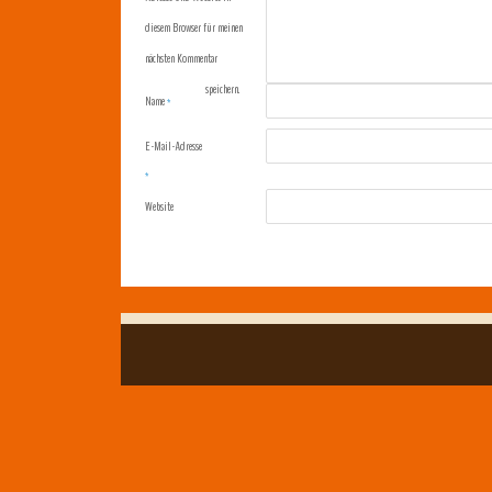
diesem Browser für meinen
nächsten Kommentar
speichern.
Name
*
E-Mail-Adresse
*
Website