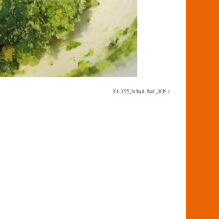
20140725_Yufka Auflauf _0019
»