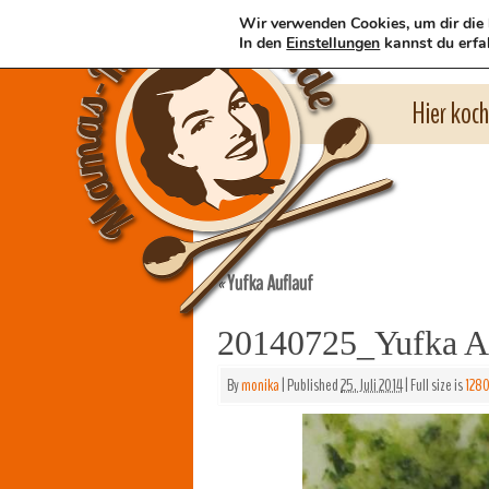
Wir verwenden Cookies, um dir die 
In den
Einstellungen
kannst du erfa
Hier koc
Yufka Auflauf
«
20140725_Yufka A
By
monika
|
Published
25. Juli 2014
|
Full size is
1280