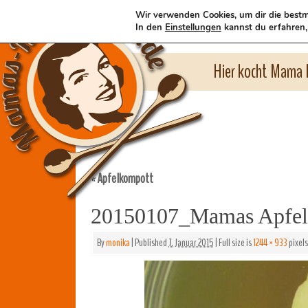
Wir verwenden Cookies, um dir die bestm
In den
Einstellungen
kannst du erfahren,
Hier kocht Mama l
Apfelkompott
«
20150107_Mamas Apfe
By
monika
|
Published
7. Januar 2015
|
Full size is
1244 × 933
pixels