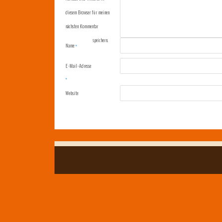
diesem Browser für meinen
nächsten Kommentar
speichern.
Name
*
E-Mail-Adresse
*
Website