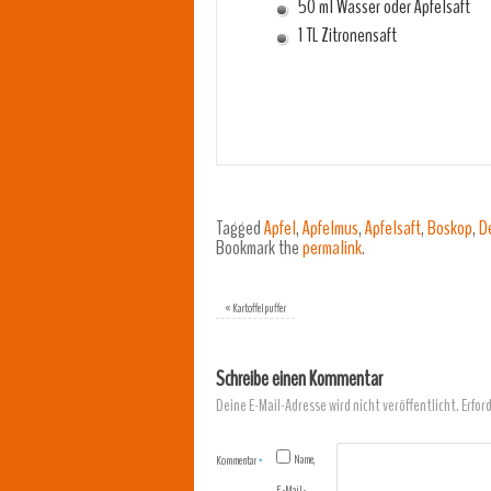
50 ml Wasser oder Apfelsaft
1 TL Zitronensaft
Tagged
Apfel
,
Apfelmus
,
Apfelsaft
,
Boskop
,
D
Bookmark the
permalink
.
«
Kartoffelpuffer
Schreibe einen Kommentar
Deine E-Mail-Adresse wird nicht veröffentlicht.
Erfor
Name,
Kommentar
*
E-Mail-