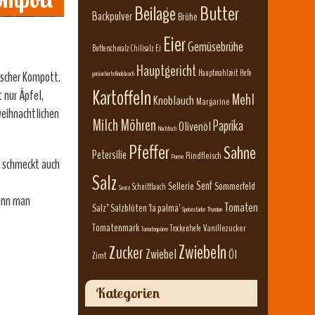
Beilage
Butter
Backpulver
Brühe
Eier
Gemüsebrühe
Butterschmalz
Chilisalz
Ei
Hauptgericht
Hauptmahlzeit
Hefe
ischer Kompott.
geräucherte Knoblauch
Kartoffeln
 nur Äpfel,
Mehl
Knoblauch
Margarine
weihnachtlichen
Milch
Möhren
Paprika
Olivenöl
Nachtisch
Pfeffer
Sahne
Petersilie
Rindfleisch
Porree
 schmeckt auch
Salz
Senf
Sellerie
Sommerfeld
Schnittlauch
Sauce
kann man
Tomaten
Salz" Salzblüten 'la palma'
Speisestärke
Thymian
Tomatenmark
Vanillezucker
Trockenhefe
Tomatenpüree
Zwiebeln
Zucker
Zwiebel
Öl
Zimt
Kategorien