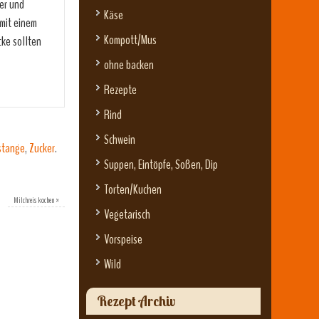
ker und
Käse
 mit einem
Kompott/Mus
cke sollten
ohne backen
Rezepte
Rind
Schwein
stange
,
Zucker
.
Suppen, Eintöpfe, Soßen, Dip
Torten/Kuchen
Milchreis kochen
»
Vegetarisch
Vorspeise
Wild
Rezept Archiv