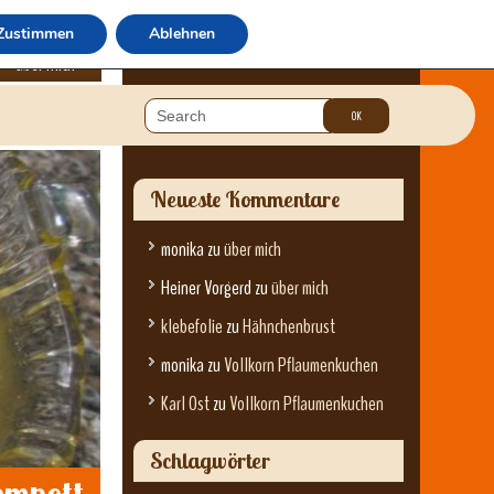
Zustimmen
Ablehnen
über mich
Neueste Kommentare
monika
zu
über mich
Heiner Vorgerd
zu
über mich
klebefolie
zu
Hähnchenbrust
monika
zu
Vollkorn Pflaumenkuchen
Karl Ost
zu
Vollkorn Pflaumenkuchen
Schlagwörter
ompott