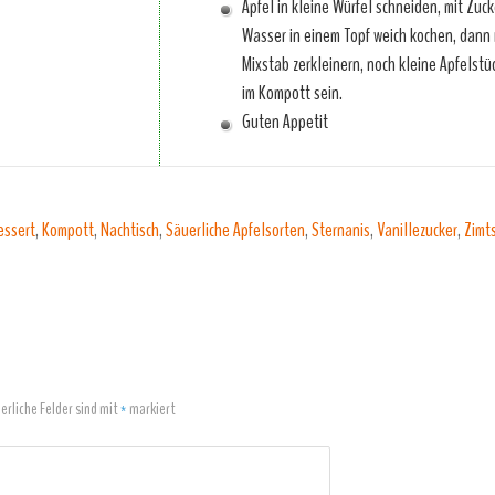
Äpfel in kleine Würfel schneiden, mit Zuc
Wasser in einem Topf weich kochen, dann
Mixstab zerkleinern, noch kleine Apfelstü
im Kompott sein.
Guten Appetit
essert
,
Kompott
,
Nachtisch
,
Säuerliche Apfelsorten
,
Sternanis
,
Vanillezucker
,
Zimt
derliche Felder sind mit
*
markiert