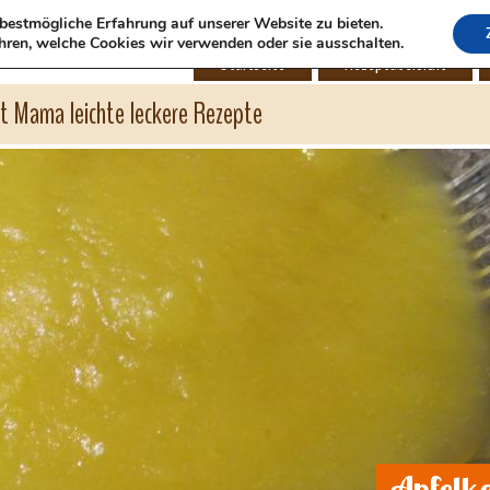
bestmögliche Erfahrung auf unserer Website zu bieten.
hren, welche Cookies wir verwenden oder sie ausschalten.
Startseite
Rezeptübersicht
ht Mama leichte leckere Rezepte
Apfelk