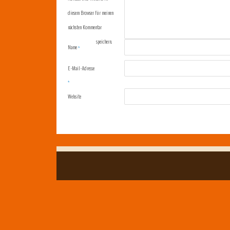
diesem Browser für meinen
nächsten Kommentar
speichern.
Name
*
E-Mail-Adresse
*
Website