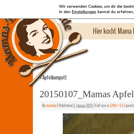
Wir verwenden Cookies, um dir die bestm
In den
Einstellungen
kannst du erfahren,
Hier kocht Mama l
Apfelkompott
«
20150107_Mamas Apfe
By
monika
|
Published
7. Januar 2015
|
Full size is
1244 × 933
pixels