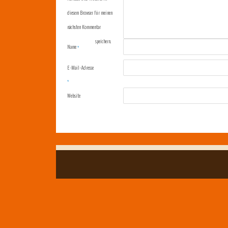
diesem Browser für meinen
nächsten Kommentar
speichern.
Name
*
E-Mail-Adresse
*
Website