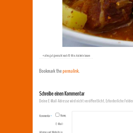
«
alles gut gemischt noch 70 Min. köcheln lassen
Bookmark the
permalink
.
Schreibe einen Kommentar
Deine E-Mail-Adresse wird nicht veröffentlicht.
Erforderliche Felde
Name,
Kommentar
*
E-Mail-
Adresse und Website in