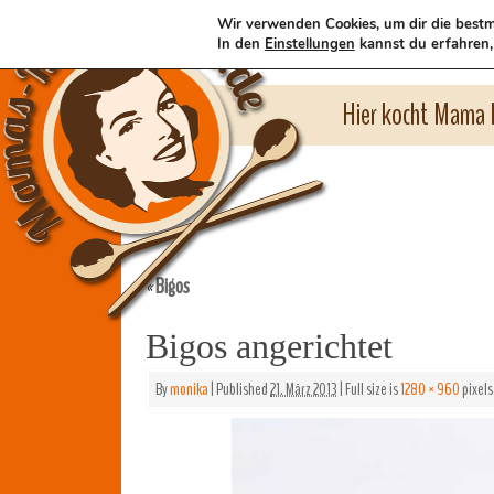
Wir verwenden Cookies, um dir die bestm
In den
Einstellungen
kannst du erfahren,
Hier kocht Mama l
Bigos
«
Bigos angerichtet
By
monika
|
Published
21. März 2013
|
Full size is
1280 × 960
pixels