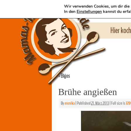
Wir verwenden Cookies, um dir die 
In den
Einstellungen
kannst du erfa
Hier koc
Bigos
«
Brühe angießen
By
monika
|
Published
21. März 2013
|
Full size is
128