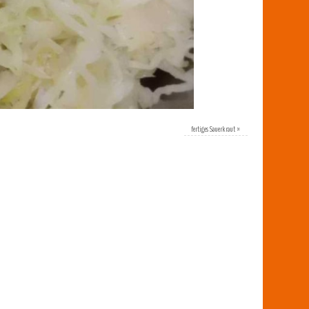
fertiges Sauerkraut
»