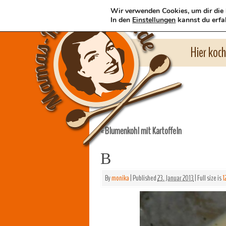
Wir verwenden Cookies, um dir die 
In den
Einstellungen
kannst du erfa
Hier koc
Blumenkohl mit Kartoffeln
«
B
By
monika
|
Published
23. Januar 2013
|
Full size is
1