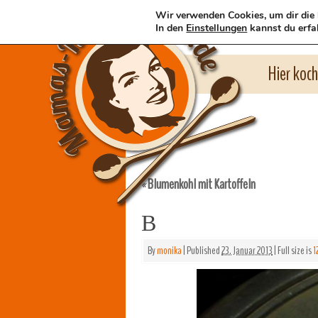
Wir verwenden Cookies, um dir die 
In den
Einstellungen
kannst du erfa
Hier koc
Blumenkohl mit Kartoffeln
«
B
By
monika
|
Published
23. Januar 2013
|
Full size is
1