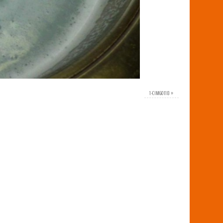
1-CIMG0118
»