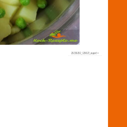
20230202_120027_export
»