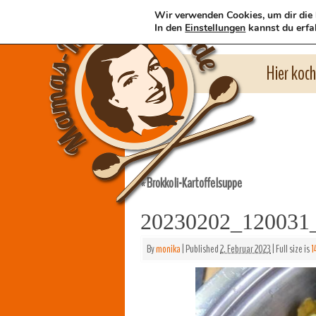
Wir verwenden Cookies, um dir die 
In den
Einstellungen
kannst du erfa
Hier koc
Brokkoli-Kartoffelsuppe
«
20230202_120031_
By
monika
|
Published
2. Februar 2023
|
Full size is
1