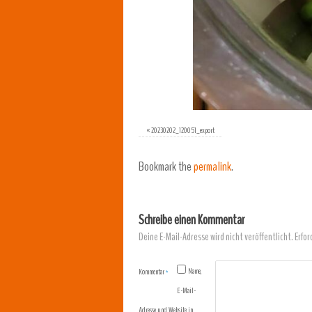
«
20230202_120051_export
Bookmark the
permalink
.
Schreibe einen Kommentar
Deine E-Mail-Adresse wird nicht veröffentlicht.
Erfor
Name,
Kommentar
*
E-Mail-
Adresse und Website in