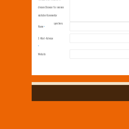
diesem Browser für meinen
nächsten Kommentar
speichern.
Name
*
E-Mail-Adresse
*
Website