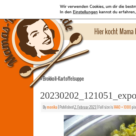
Wir verwenden Cookies, um dir die bestm
In den
Einstellungen
kannst du erfahren,
Hier kocht Mama l
Brokkoli-Kartoffelsuppe
«
20230202_121051_expo
By
monika
|
Published
2. Februar 2023
|
Full size is
1440 × 1080
pix