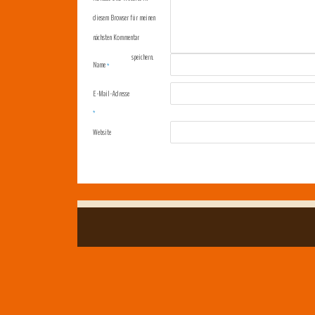
diesem Browser für meinen
nächsten Kommentar
speichern.
Name
*
E-Mail-Adresse
*
Website