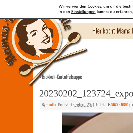
Wir verwenden Cookies, um dir die bestm
In den
Einstellungen
kannst du erfahren,
Hier kocht Mama l
Brokkoli-Kartoffelsuppe
«
20230202_123724_expo
By
monika
|
Published
2. Februar 2023
|
Full size is
1440 × 1080
pix