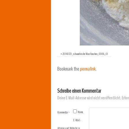
«
20140721_schwaebische Maultaschen_0006_01
Bookmark the
permalink
.
Schreibe einen Kommentar
Deine E-Mail-Adresse wird nicht veröffentlicht.
Erfor
Name,
Kommentar
*
E-Mail-
Adresse und Website in