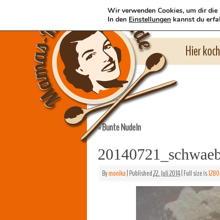
Wir verwenden Cookies, um dir die 
In den
Einstellungen
kannst du erfa
Hier koc
Bunte Nudeln
«
20140721_schwaeb
By
monika
|
Published
22. Juli 2014
|
Full size is
1280