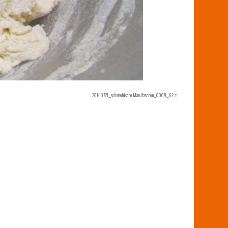
20140721_schwaebische Maultaschen_0004_02
»