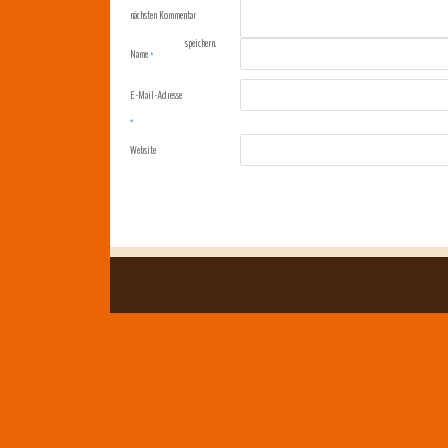
nächsten Kommentar
speichern.
Name
*
E-Mail-Adresse
*
Website