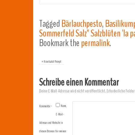
Tagged
Bärlauchpesto
,
Basilikum
Sommerfeld Salz" Salzblüten 'la p
Bookmark the
permalink
.
«
Krautsalat Rezept
Schreibe einen Kommentar
Deine E-Mail-Adresse wird nicht veröffentlicht.
Erforderliche Felder
Name,
Kommentar
*
E-Mail-
Adresse und Website in
diesem Browser für meinen