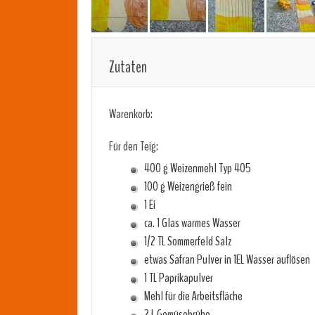
Zutaten
Warenkorb:
Für den Teig:
400 g Weizenmehl Typ 405
100 g Weizengrieß fein
1 Ei
ca. 1 Glas warmes Wasser
1/2 TL Sommerfeld Salz
etwas Safran Pulver in 1EL Wasser auflösen
1 TL Paprikapulver
Mehl für die Arbeitsfläche
2 L Gemüsebrühe