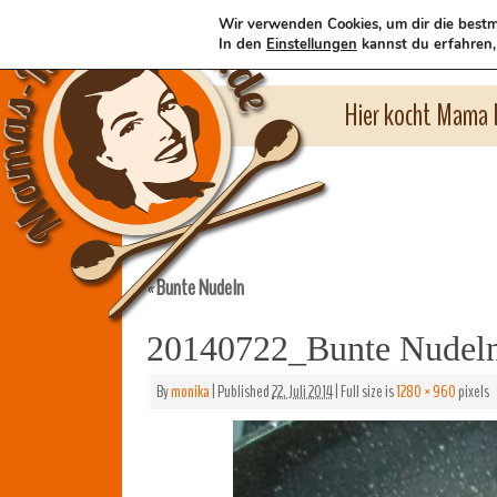
Wir verwenden Cookies, um dir die bestm
In den
Einstellungen
kannst du erfahren,
Hier kocht Mama l
Bunte Nudeln
«
20140722_Bunte Nudel
By
monika
|
Published
22. Juli 2014
|
Full size is
1280 × 960
pixels