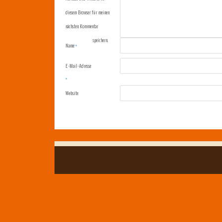
diesem Browser für meinen
nächsten Kommentar
speichern.
Name
*
E-Mail-Adresse
*
Website