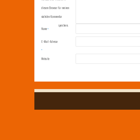
diesem Browser für meinen
nächsten Kommentar
speichern.
Name
*
E-Mail-Adresse
*
Website