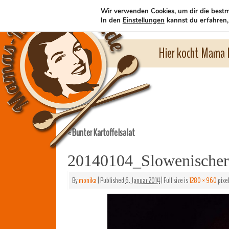
Wir verwenden Cookies, um dir die bestm
In den
Einstellungen
kannst du erfahren,
Hier kocht Mama l
Bunter Kartoffelsalat
«
20140104_Slowenischer 
By
monika
|
Published
6. Januar 2014
|
Full size is
1280 × 960
pixe