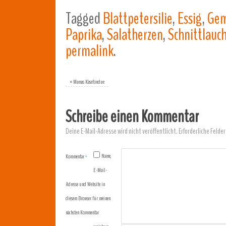
Tagged
Blattpetersilie
,
Essig
,
Gem
Paprika
,
Salatherzen
,
Schnittlauc
permalink
.
«
Mamas Käsefondue
Schreibe einen Kommentar
Deine E-Mail-Adresse wird nicht veröffentlicht.
Erforderliche Felder
Name,
Kommentar
*
E-Mail-
Adresse und Website in
diesem Browser für meinen
nächsten Kommentar