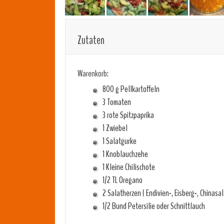
Zutaten
Warenkorb:
800 g Pellkartoffeln
3 Tomaten
3 rote Spitzpaprika
1 Zwiebel
1 Salatgurke
1 Knoblauchzehe
1 Kleine Chilischote
1/2 TL Oregano
2 Salatherzen ( Endivien-, Eisberg-, Chinasal
1/2 Bund Petersilie oder Schnittlauch