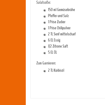
Salatsoße:
150 ml Gemüsebrühe
Pfeffer und Salz
1 Prise Zucker
1 Prise Chilipulver
2 TL Senf mittelscharf
6 EL Essig
1/2 Zitrone Saft
5 EL ÖL
Zum Garnieren:
2 TL Kürbisöl