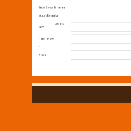
diesem Browser für meinen
nächsten Kommentar
speichern.
Name
*
E-Mail-Adresse
*
Website