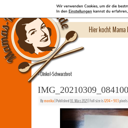
Wir verwenden Cookies, um dir die bestm
In den
Einstellungen
kannst du erfahren,
Hier kocht Mama l
Dinkel-Schwarzbrot
«
IMG_20210309_08410
By
monika
|
Published
10. März 2021
|
Full size is
1204 × 903
pixels