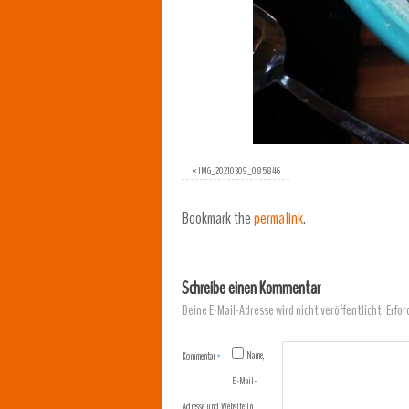
«
IMG_20210309_085846
Bookmark the
permalink
.
Schreibe einen Kommentar
Deine E-Mail-Adresse wird nicht veröffentlicht.
Erfor
Name,
Kommentar
*
E-Mail-
Adresse und Website in