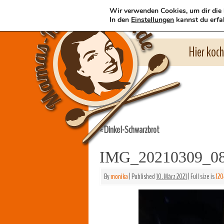
Wir verwenden Cookies, um dir die 
In den
Einstellungen
kannst du erfa
Hier koc
Dinkel-Schwarzbrot
«
IMG_20210309_0
By
monika
|
Published
10. März 2021
|
Full size is
120