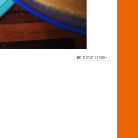
IMG_20210309_085859
»