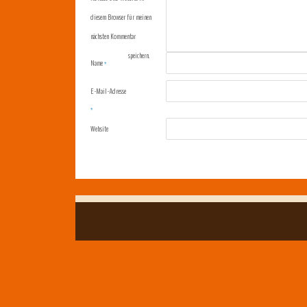
diesem Browser für meinen
nächsten Kommentar
speichern.
Name
*
E-Mail-Adresse
*
Website