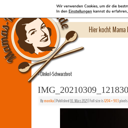
Wir verwenden Cookies, um dir die bestm
In den
Einstellungen
kannst du erfahren,
Hier kocht Mama l
Dinkel-Schwarzbrot
«
IMG_20210309_12183
By
monika
|
Published
10. März 2021
|
Full size is
1204 × 903
pixels