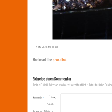
«
IMG_20210309_111837
Bookmark the
permalink
.
Schreibe einen Kommentar
Deine E-Mail-Adresse wird nicht veröffentlicht.
Erforderliche Felde
Name,
Kommentar
*
E-Mail-
Adresse und Website in