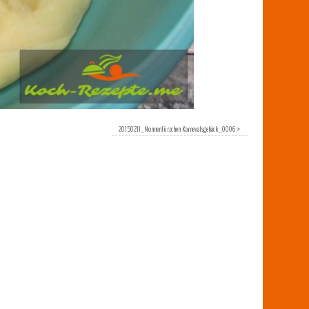
20150211_Nonnenfürzchen Karnevalsgebäck_0006
»