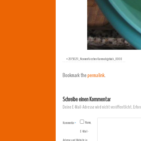
«
20150211_Nonnenfürzchen Karnevalsgebäck_0008
Bookmark the
permalink
.
Schreibe einen Kommentar
Deine E-Mail-Adresse wird nicht veröffentlicht.
Erfor
Name,
Kommentar
*
E-Mail-
Adresse und Website in