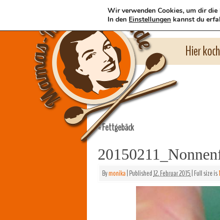
Wir verwenden Cookies, um dir die 
In den
Einstellungen
kannst du erfa
Hier koc
Fettgebäck
«
20150211_Nonnenf
By
monika
|
Published
12. Februar 2015
|
Full size is