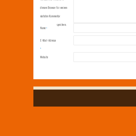
diesem Browser für meinen
nächsten Kommentar
speichern.
Name
*
E-Mail-Adresse
*
Website