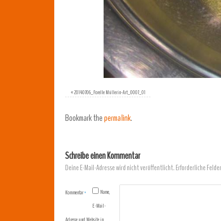
«
20140706_Forelle Müllerin-Art_0007_01
Bookmark the
permalink
.
Schreibe einen Kommentar
Deine E-Mail-Adresse wird nicht veröffentlicht.
Erforderliche Felde
Name,
Kommentar
*
E-Mail-
Adresse und Website in