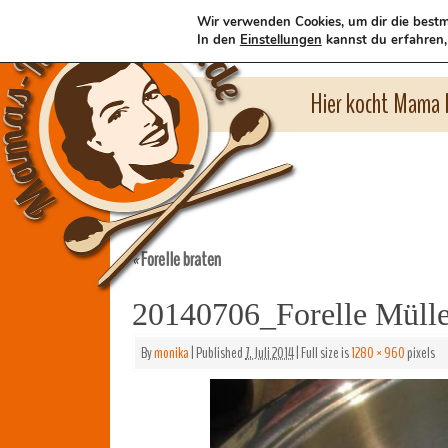
Wir verwenden Cookies, um dir die bestm
In den
Einstellungen
kannst du erfahren,
Hier kocht Mama l
Forelle braten
«
20140706_Forelle Müll
By
monika
|
Published
7. Juli 2014
|
Full size is
1280 × 960
pixels