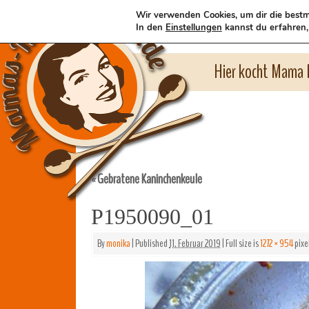
Wir verwenden Cookies, um dir die bestm
In den
Einstellungen
kannst du erfahren,
Hier kocht Mama l
Gebratene Kaninchenkeule
«
P1950090_01
By
monika
|
Published
11. Februar 2019
|
Full size is
1272 × 954
pixe