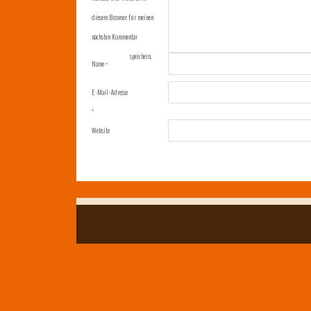
diesem Browser für meinen
nächsten Kommentar
speichern.
Name
*
E-Mail-Adresse
*
Website