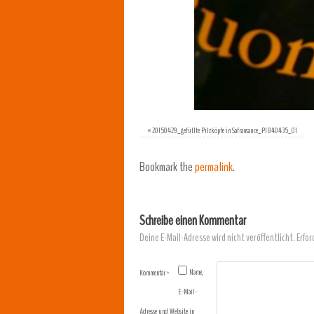
«
20150429_gefüllte Pilzköpfe in Safransauce_P1840435_01
Bookmark the
permalink
.
Schreibe einen Kommentar
Deine E-Mail-Adresse wird nicht veröffentlicht.
Erfor
Name,
Kommentar
*
E-Mail-
Adresse und Website in