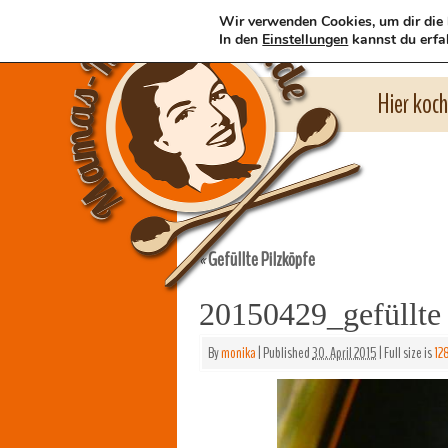
Wir verwenden Cookies, um dir die 
In den
Einstellungen
kannst du erfa
Hier koc
Gefüllte Pilzköpfe
«
20150429_gefüllte
By
monika
|
Published
30. April 2015
|
Full size is
12