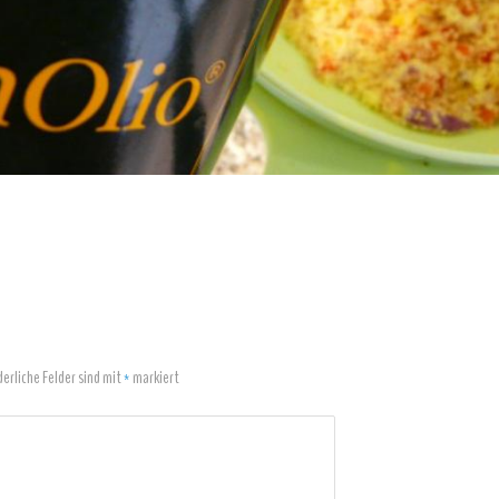
derliche Felder sind mit
*
markiert