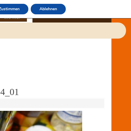
Zustimmen
Ablehnen
über mich
34_01