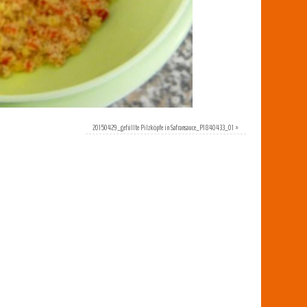
20150429_gefüllte Pilzköpfe in Safransauce_P1840433_01
»