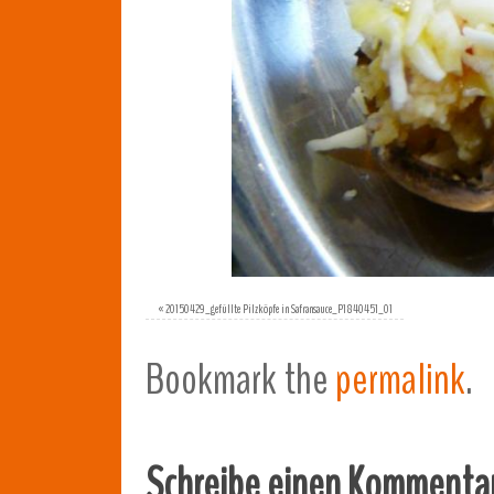
«
20150429_gefüllte Pilzköpfe in Safransauce_P1840451_01
Bookmark the
permalink
.
Schreibe einen Kommenta