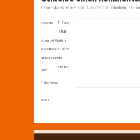
Deine E-Mail-Adresse wird nicht veröffentlicht.
Erforderliche Felde
Name,
Kommentar
*
E-Mail-
Adresse und Website in
diesem Browser für meinen
nächsten Kommentar
speichern.
Name
*
E-Mail-Adresse
*
Website