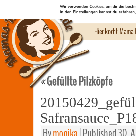
Wir verwenden Cookies, um dir die bestm
In den
Einstellungen
kannst du erfahren,
Hier kocht Mama l
Gefüllte Pilzköpfe
«
20150429_gefüll
Safransauce_P1
By
monika
|
Published
30. A