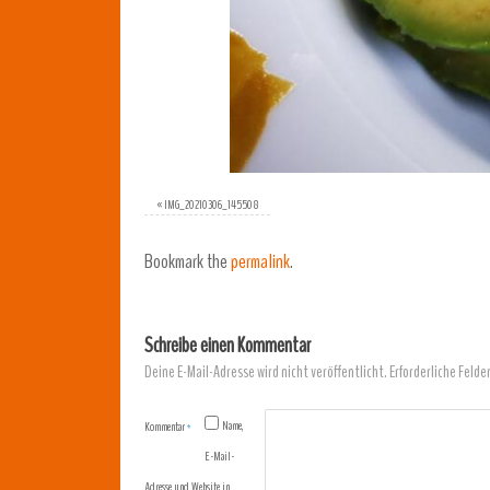
«
IMG_20210306_145508
Bookmark the
permalink
.
Schreibe einen Kommentar
Deine E-Mail-Adresse wird nicht veröffentlicht.
Erforderliche Felde
Name,
Kommentar
*
E-Mail-
Adresse und Website in