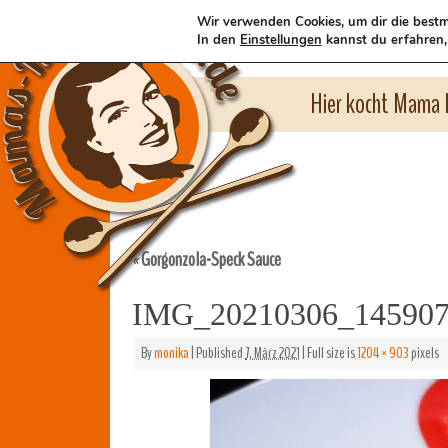
Wir verwenden Cookies, um dir die bestm
In den
Einstellungen
kannst du erfahren,
Hier kocht Mama l
Gorgonzola-Speck Sauce
«
IMG_20210306_14590
By
monika
|
Published
7. März 2021
|
Full size is
1204 × 903
pixels