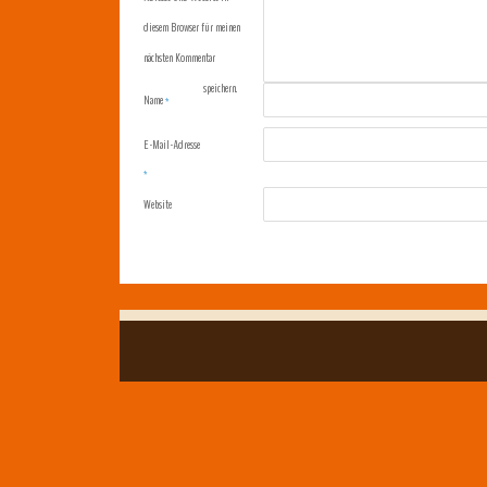
diesem Browser für meinen
nächsten Kommentar
speichern.
Name
*
E-Mail-Adresse
*
Website