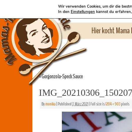
Wir verwenden Cookies, um dir die bestm
In den
Einstellungen
kannst du erfahren,
Hier kocht Mama l
Gorgonzola-Speck Sauce
«
IMG_20210306_15020
By
monika
|
Published
7. März 2021
|
Full size is
1204 × 903
pixels