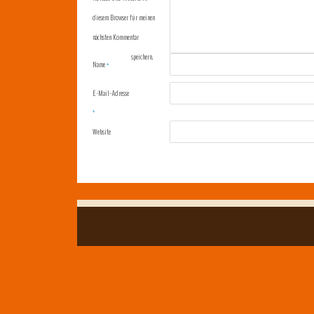
diesem Browser für meinen
nächsten Kommentar
speichern.
Name
*
E-Mail-Adresse
*
Website