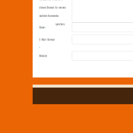
diesem Browser für meinen
nächsten Kommentar
speichern.
Name
*
E-Mail-Adresse
*
Website