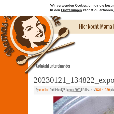
Wir verwenden Cookies, um dir die bestm
In den
Einstellungen
kannst du erfahren,
Hier kocht Mama l
Grünkohl untereinander
«
20230121_134822_expo
By
monika
|
Published
22. Januar 2023
|
Full size is
1440 × 1080
pix