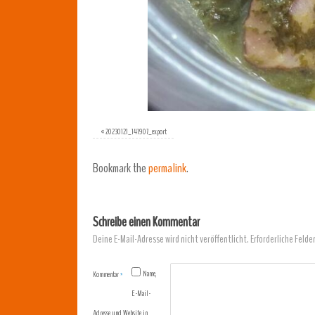
«
20230121_141907_export
Bookmark the
permalink
.
Schreibe einen Kommentar
Deine E-Mail-Adresse wird nicht veröffentlicht.
Erforderliche Felde
Name,
Kommentar
*
E-Mail-
Adresse und Website in