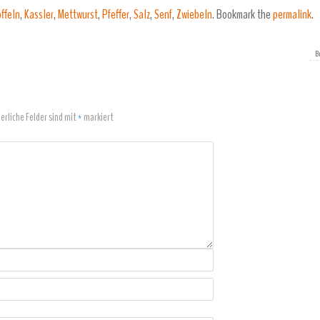
ffeln
,
Kassler
,
Mettwurst
,
Pfeffer
,
Salz
,
Senf
,
Zwiebeln
.
Bookmark the
permalink
.
B
derliche Felder sind mit
*
markiert