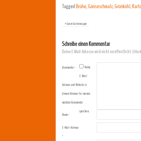
Tagged
Brühe
,
Gänseschmalz
,
Grünkohl
,
Karto
«
Saure Gurkensuppe
Schreibe einen Kommentar
Deine E-Mail-Adresse wird nicht veröffentlicht.
Erfor
Name,
Kommentar
*
E-Mail-
Adresse und Website in
diesem Browser für meinen
nächsten Kommentar
speichern.
Name
*
E-Mail-Adresse
*