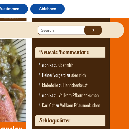
Zustimmen
Ablehnen
über mich
Neueste Kommentare
monika
zu
über mich
Heiner Vorgerd
zu
über mich
klebefolie
zu
Hähnchenbrust
monika
zu
Vollkorn Pflaumenkuchen
Karl Ost
zu
Vollkorn Pflaumenkuchen
Schlagwörter
nander