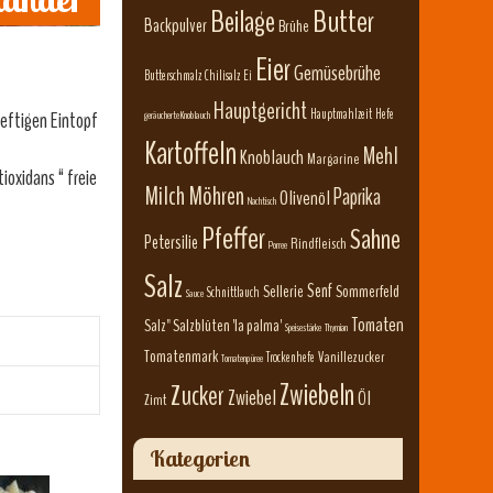
Beilage
Butter
Backpulver
Brühe
Eier
Gemüsebrühe
Butterschmalz
Chilisalz
Ei
Hauptgericht
Hauptmahlzeit
Hefe
deftigen Eintopf
geräucherte Knoblauch
Kartoffeln
Mehl
Knoblauch
Margarine
ioxidans “ freie
Milch
Möhren
Paprika
Olivenöl
Nachtisch
Pfeffer
Sahne
Petersilie
Rindfleisch
Porree
Salz
Senf
Sellerie
Sommerfeld
Schnittlauch
Sauce
Tomaten
Salz" Salzblüten 'la palma'
Speisestärke
Thymian
Tomatenmark
Vanillezucker
Trockenhefe
Tomatenpüree
Zwiebeln
Zucker
Zwiebel
Öl
Zimt
Kategorien