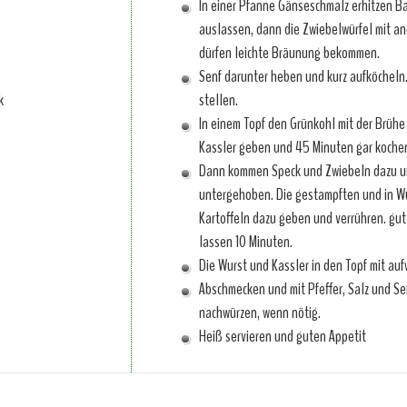
In einer Pfanne Gänseschmalz erhitzen B
auslassen, dann die Zwiebelwürfel mit a
dürfen leichte Bräunung bekommen.
Senf darunter heben und kurz aufköcheln.
k
stellen.
In einem Topf den Grünkohl mit der Brüh
Kassler geben und 45 Minuten gar koche
Dann kommen Speck und Zwiebeln dazu 
untergehoben. Die gestampften und in W
Kartoffeln dazu geben und verrühren. gu
lassen 10 Minuten.
Die Wurst und Kassler in den Topf mit au
Abschmecken und mit Pfeffer, Salz und Se
nachwürzen, wenn nötig.
Heiß servieren und guten Appetit