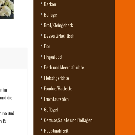
Backen
Beilage
Brot/Kleingebäck
Dessert/Nachtisch
Eier
Fingerfood
Fisch und Meeresfrüchte
Fleischgerichte
Fondue/Raclette
en im
und die
Fruchtaufstrich
Geflügel
brühe und
Gemüse,Salate und Beilagen
n 15
Hauptmahlzeit