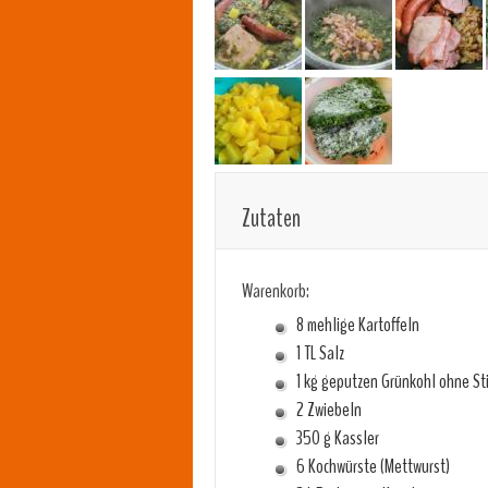
Zutaten
Warenkorb:
8 mehlige Kartoffeln
1 TL Salz
1 kg geputzen Grünkohl ohne St
2 Zwiebeln
350 g Kassler
6 Kochwürste (Mettwurst)