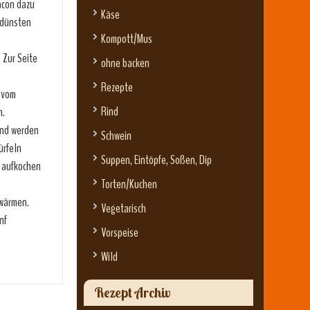
acon dazu
Käse
ndünsten
Kompott/Mus
 Zur Seite
ohne backen
Rezepte
e vom
Rind
n.
und werden
Schwein
ürfeln
Suppen, Eintöpfe, Soßen, Dip
t aufkochen
Torten/Kuchen
fwärmen.
Vegetarisch
nf
Vorspeise
Wild
Rezept Archiv