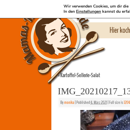
Wir verwenden Cookies, um dir die 
In den
Einstellungen
kannst du erfa
Hier koc
Kartoffel-Sellerie-Salat
«
IMG_20210217_1
By
monika
|
Published
4. März 2021
|
Full size is
1204