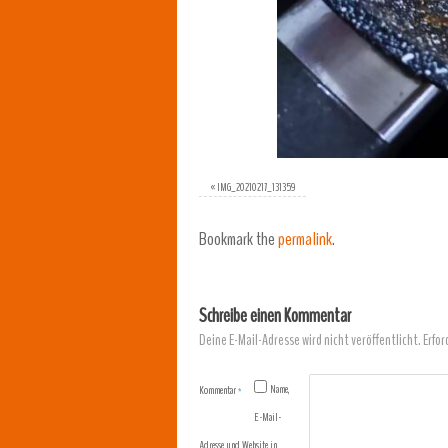
«
IMG_20210217_131359
Bookmark the
permalink
.
Schreibe einen Kommentar
Deine E-Mail-Adresse wird nicht veröffentlicht.
Erfor
Name,
Kommentar
*
E-Mail-
Adresse und Website in