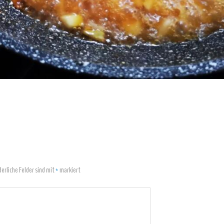
derliche Felder sind mit
*
markiert