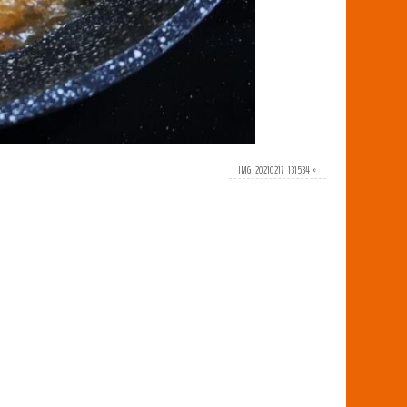
IMG_20210217_131534
»