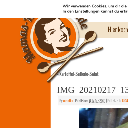
Wir verwenden Cookies, um dir die 
In den
Einstellungen
kannst du erfa
Hier koc
Kartoffel-Sellerie-Salat
«
IMG_20210217_1
By
monika
|
Published
4. März 2021
|
Full size is
1204