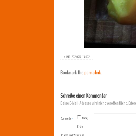
«
IMG_20210217_131602
Bookmark the
permalink
.
Schreibe einen Kommentar
Deine E-Mail-Adresse wird nicht veröffentlicht.
Erfor
Name,
Kommentar
*
E-Mail-
Adresse und Website in