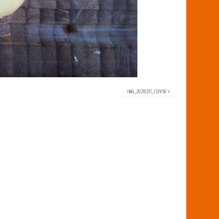
IMG_20210217_132450
»