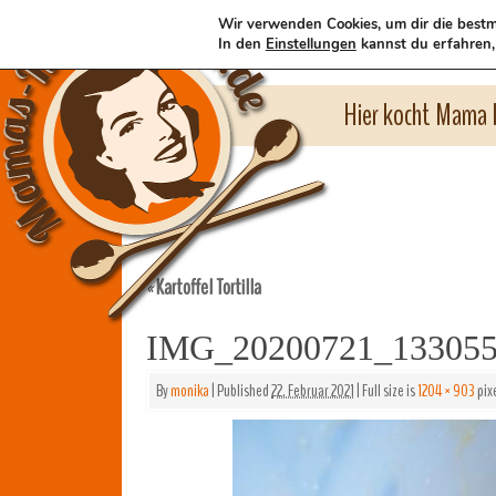
Wir verwenden Cookies, um dir die bestm
In den
Einstellungen
kannst du erfahren,
Hier kocht Mama l
Kartoffel Tortilla
«
IMG_20200721_13305
By
monika
|
Published
22. Februar 2021
|
Full size is
1204 × 903
pix