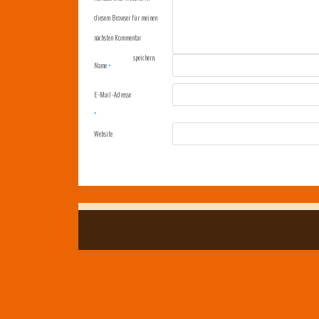
diesem Browser für meinen
nächsten Kommentar
speichern.
Name
*
E-Mail-Adresse
*
Website