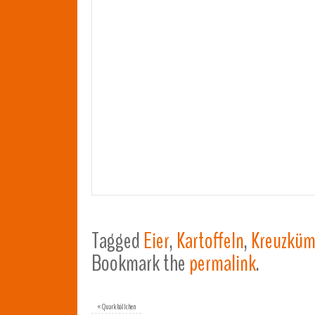
Tagged
Eier
,
Kartoffeln
,
Kreuzkü
Bookmark the
permalink
.
«
Quarkbällchen