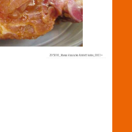
20150110_Mamas klassisches Kotelett braten_0003
»