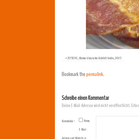
«
20150110_Mamas klassisches Kotelett braten_0005
Bookmark the
permalink
.
Schreibe einen Kommentar
Deine E-Mail-Adresse wird nicht veröffentlicht.
Erfor
Name,
Kommentar
*
E-Mail-
Adresse und Website in