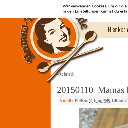
Wir verwenden Cookies, um dir die 
In den
Einstellungen
kannst du erfa
Hier koc
Kotelett
«
20150110_Mamas kl
By
monika
|
Published
10. Januar 2015
|
Full size is
1