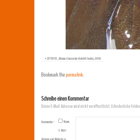
«
20150110_Mamas klassisches Kotelett braten_0006
Bookmark the
permalink
.
Schreibe einen Kommentar
Deine E-Mail-Adresse wird nicht veröffentlicht.
Erforderliche Felde
Name,
Kommentar
*
E-Mail-
Adresse und Website in