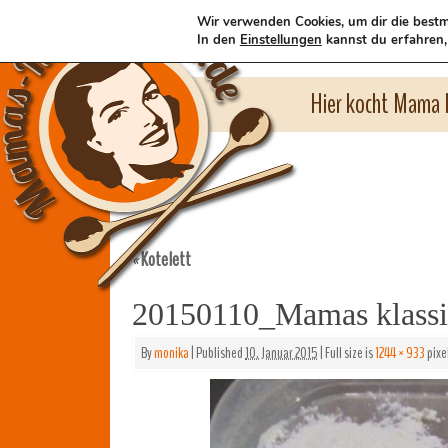
Wir verwenden Cookies, um dir die bestm
In den
Einstellungen
kannst du erfahren,
Hier kocht Mama l
Kotelett
«
20150110_Mamas klassis
By
monika
|
Published
10. Januar 2015
|
Full size is
1244 × 933
pixe