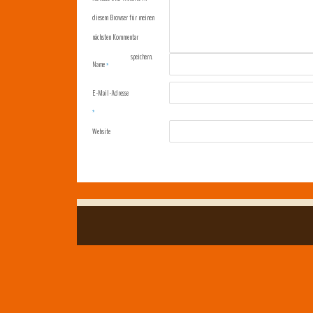
diesem Browser für meinen
nächsten Kommentar
speichern.
Name
*
E-Mail-Adresse
*
Website